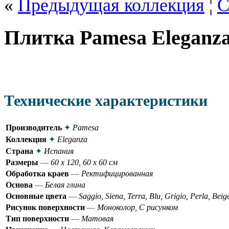
«
Предыдущая коллекция
¦
С
Плитка Pamesa Eleganz
Технические характеристики
Производитель
✦
Pamesa
Коллекция
✦
Eleganza
Страна
✦
Испания
Размеры
—
60 x 120, 60 x 60 см
Обработка краев
—
Ректифицированная
Основа
—
Белая глина
Основные цвета
—
Saggio, Siena, Terra, Blu, Grigio, Perla, Beig
Рисунок поверхности
—
Моноколор, С рисунком
Тип поверхности
—
Матовая