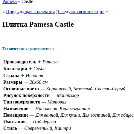
Pamesa
» Castle
«
Предыдущая коллекция
¦
Следующая коллекция
»
Плитка Pamesa Castle
Технические характеристики
Производитель
✦
Pamesa
Коллекция
✦
Castle
Страна
✦
Испания
Размеры
—
20x60 см
Основные цвета
—
Коричневый, Бежевый, Светло-Серый
Рисунок поверхности
—
Моноколор
Тип поверхности
—
Матовая
Назначение
—
Напольная, Керамогранит
Помещение
—
Для ванной, Для кухни, Для гостиной, Для общ
Имитация
—
Под дерево
Стиль
—
Современный, Кантри