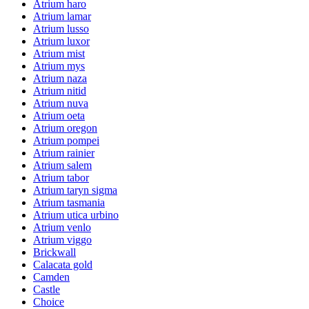
Atrium haro
Atrium lamar
Atrium lusso
Atrium luxor
Atrium mist
Atrium mys
Atrium naza
Atrium nitid
Atrium nuva
Atrium oeta
Atrium oregon
Atrium pompei
Atrium rainier
Atrium salem
Atrium tabor
Atrium taryn sigma
Atrium tasmania
Atrium utica urbino
Atrium venlo
Atrium viggo
Brickwall
Calacata gold
Camden
Castle
Choice