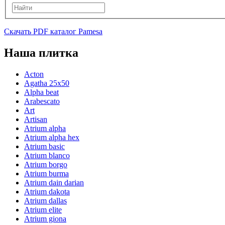
Скачать PDF каталог Pamesa
Наша плитка
Acton
Agatha 25x50
Alpha beat
Arabescato
Art
Artisan
Atrium alpha
Atrium alpha hex
Atrium basic
Atrium blanco
Atrium borgo
Atrium burma
Atrium dain darian
Atrium dakota
Atrium dallas
Atrium elite
Atrium giona