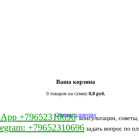
Ваша корзина
0 товаров на сумму
0,0 руб.
sApp +79652310696
Оформить покупку
: консультации, советы
legram: +79652310696
задать вопрос по пл