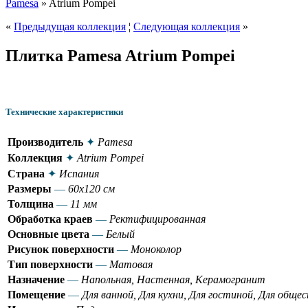
Pamesa
» Atrium Pompei
«
Предыдущая коллекция
¦
Следующая коллекция
»
Плитка Pamesa Atrium Pompei
Технические характеристики
Производитель
✦
Pamesa
Коллекция
✦
Atrium Pompei
Страна
✦
Испания
Размеры
—
60x120 см
Толщина
—
11 мм
Обработка краев
—
Ректифицированная
Основные цвета
—
Белый
Рисунок поверхности
—
Моноколор
Тип поверхности
—
Матовая
Назначение
—
Напольная, Настенная, Керамогранит
Помещение
—
Для ванной, Для кухни, Для гостиной, Для общ