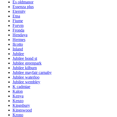
Es oldmanor
Essenza plus
Eternity
Etna
Fiume
Forvm
Fronda
Hendaya
Hermes
Ilcotto
Inland
Jubilee
Jubilee bond st
Jubilee greenpark
Jubilee kilburn
Jubilee mayfair carnaby
Jubilee waterloo
Jubilee wembley
K cadmiae
Kalon
Kenya
Kenzo
Kingsbury
Kingswood
Krono