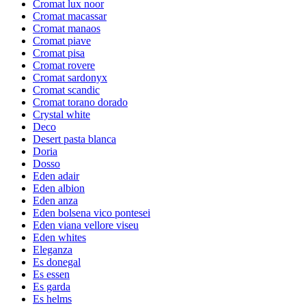
Cromat lux noor
Cromat macassar
Cromat manaos
Cromat piave
Cromat pisa
Cromat rovere
Cromat sardonyx
Cromat scandic
Cromat torano dorado
Crystal white
Deco
Desert pasta blanca
Doria
Dosso
Eden adair
Eden albion
Eden anza
Eden bolsena vico pontesei
Eden viana vellore viseu
Eden whites
Eleganza
Es donegal
Es essen
Es garda
Es helms