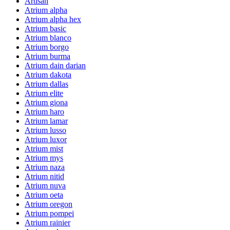
Artisan
Atrium alpha
Atrium alpha hex
Atrium basic
Atrium blanco
Atrium borgo
Atrium burma
Atrium dain darian
Atrium dakota
Atrium dallas
Atrium elite
Atrium giona
Atrium haro
Atrium lamar
Atrium lusso
Atrium luxor
Atrium mist
Atrium mys
Atrium naza
Atrium nitid
Atrium nuva
Atrium oeta
Atrium oregon
Atrium pompei
Atrium rainier