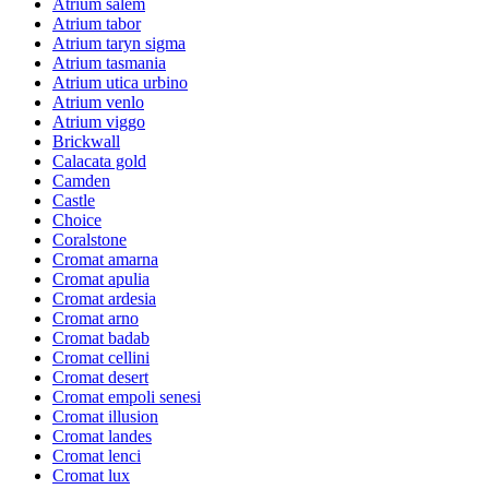
Atrium salem
Atrium tabor
Atrium taryn sigma
Atrium tasmania
Atrium utica urbino
Atrium venlo
Atrium viggo
Brickwall
Calacata gold
Camden
Castle
Choice
Coralstone
Cromat amarna
Cromat apulia
Cromat ardesia
Cromat arno
Cromat badab
Cromat cellini
Cromat desert
Cromat empoli senesi
Cromat illusion
Cromat landes
Cromat lenci
Cromat lux