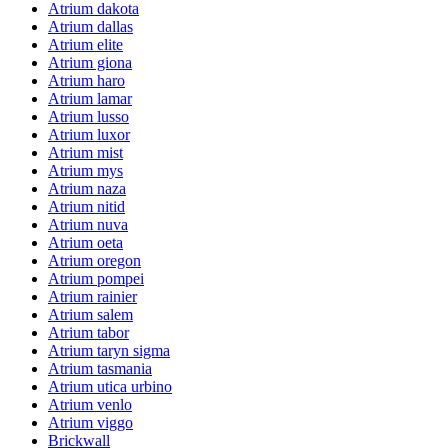
Atrium dakota
Atrium dallas
Atrium elite
Atrium giona
Atrium haro
Atrium lamar
Atrium lusso
Atrium luxor
Atrium mist
Atrium mys
Atrium naza
Atrium nitid
Atrium nuva
Atrium oeta
Atrium oregon
Atrium pompei
Atrium rainier
Atrium salem
Atrium tabor
Atrium taryn sigma
Atrium tasmania
Atrium utica urbino
Atrium venlo
Atrium viggo
Brickwall