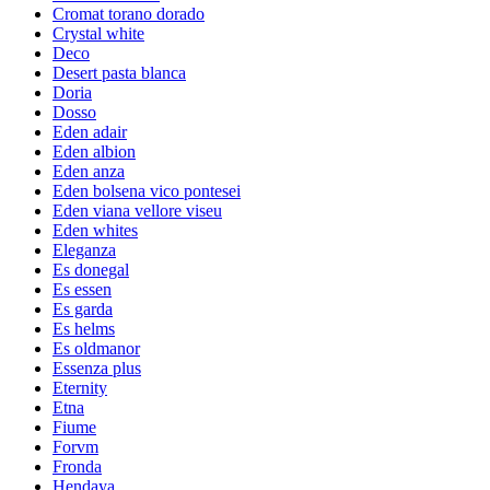
Cromat torano dorado
Crystal white
Deco
Desert pasta blanca
Doria
Dosso
Eden adair
Eden albion
Eden anza
Eden bolsena vico pontesei
Eden viana vellore viseu
Eden whites
Eleganza
Es donegal
Es essen
Es garda
Es helms
Es oldmanor
Essenza plus
Eternity
Etna
Fiume
Forvm
Fronda
Hendaya