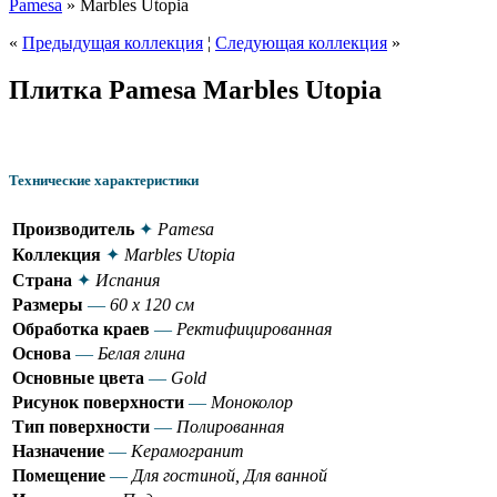
Pamesa
» Marbles Utopia
«
Предыдущая коллекция
¦
Следующая коллекция
»
Плитка Pamesa Marbles Utopia
Технические характеристики
Производитель
✦
Pamesa
Коллекция
✦
Marbles Utopia
Страна
✦
Испания
Размеры
—
60 x 120 см
Обработка краев
—
Ректифицированная
Основа
—
Белая глина
Основные цвета
—
Gold
Рисунок поверхности
—
Моноколор
Тип поверхности
—
Полированная
Назначение
—
Керамогранит
Помещение
—
Для гостиной, Для ванной