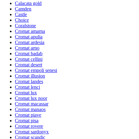
Calacata gold
Camden
Castle
Choice
Coralstone
Cromat amarna
Cromat apulia
Cromat ardesia
Cromat arno
Cromat badab
Cromat cellini
Cromat desert
Cromat empoli senesi
Cromat illusion
Cromat landes
Cromat lenci
Cromat lux
Cromat lux noor
Cromat macassar
Cromat manaos
Cromat piave
Cromat pisa
Cromat rovere
Cromat sardonyx
Cromat scandic