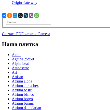
Origin slate way
Скачать PDF каталог Pamesa
Наша плитка
Acton
Agatha 25x50
Alpha beat
Arabescato
Art
Artisan
Atrium alpha
Atrium alpha hex
Atrium basic
Atrium blanco
Atrium borgo
Atrium burma
Atrium dain darian