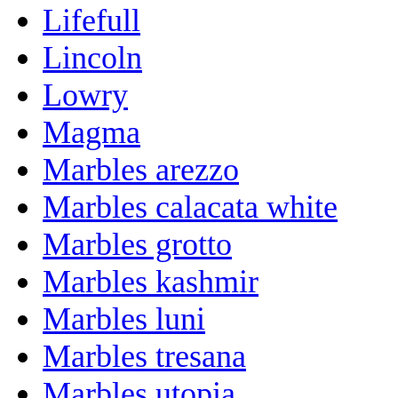
Lifefull
Lincoln
Lowry
Magma
Marbles arezzo
Marbles calacata white
Marbles grotto
Marbles kashmir
Marbles luni
Marbles tresana
Marbles utopia