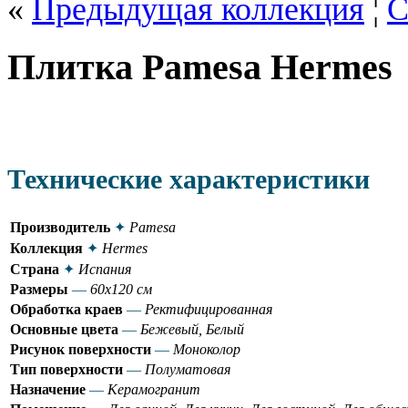
«
Предыдущая коллекция
¦
С
Плитка Pamesa Hermes
Технические характеристики
Производитель
✦
Pamesa
Коллекция
✦
Hermes
Страна
✦
Испания
Размеры
—
60x120 см
Обработка краев
—
Ректифицированная
Основные цвета
—
Бежевый, Белый
Рисунок поверхности
—
Моноколор
Тип поверхности
—
Полуматовая
Назначение
—
Керамогранит