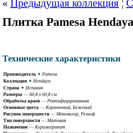
«
Предыдущая коллекция
¦
С
Плитка Pamesa Henday
Технические характеристики
Производитель
✦
Pamesa
Коллекция
✦
Hendaya
Страна
✦
Испания
Размеры
—
60,8 x 60,8 см
Обработка краев
—
Ректифицированная
Основные цвета
—
Коричневый, Бежевый
Рисунок поверхности
—
Моноколор, Рельеф
Тип поверхности
—
Матовая
Назначение
—
Керамогранит