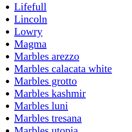
Lifefull
Lincoln
Lowry
Magma
Marbles arezzo
Marbles calacata white
Marbles grotto
Marbles kashmir
Marbles luni
Marbles tresana
Marbles utopia