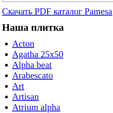
Скачать PDF каталог Pamesa
Наша плитка
Acton
Agatha 25x50
Alpha beat
Arabescato
Art
Artisan
Atrium alpha